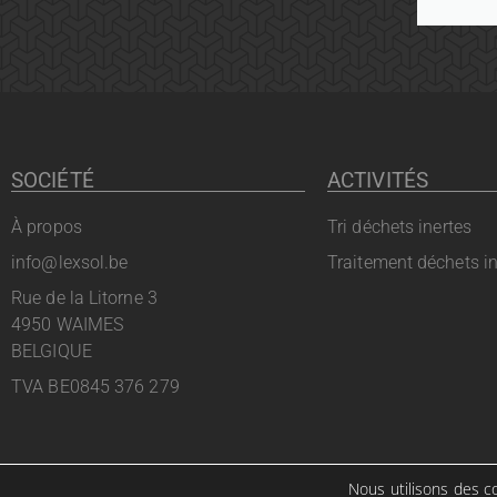
SOCIÉTÉ
ACTIVITÉS
À propos
Tri déchets inertes
info@lexsol.be
Traitement déchets in
Rue de la Litorne 3
4950 WAIMES
BELGIQUE
TVA BE0845 376 279
Nous utilisons des co