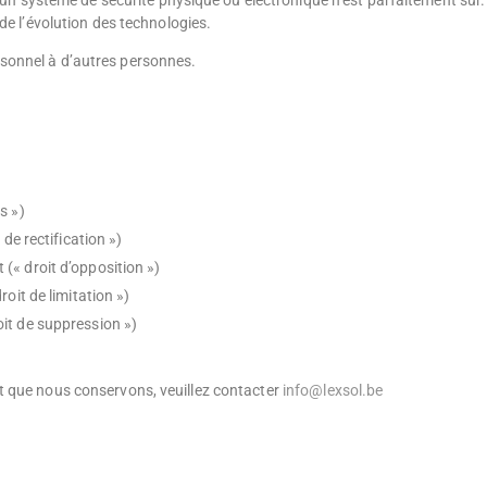
ucun système de sécurité physique ou électronique n’est parfaitement sûr
de l’évolution des technologies.
sonnel à d’autres personnes.
s »)
de rectification »)
(« droit d’opposition »)
oit de limitation »)
it de suppression »)
t que nous conservons, veuillez contacter
info@lexsol.be