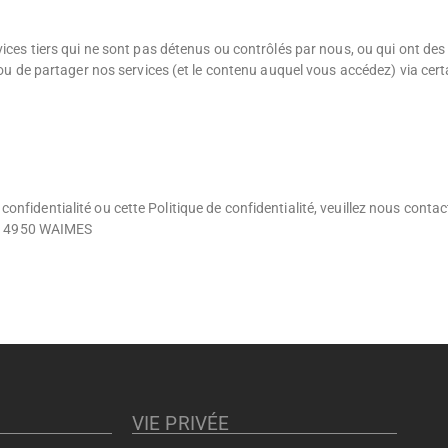
vices tiers qui ne sont pas détenus ou contrôlés par nous, ou qui ont des
r ou de partager nos services (et le contenu auquel vous accédez) via cer
fidentialité ou cette Politique de confidentialité, veuillez nous contac
rne 4950 WAIMES
VIE PRIVÉE