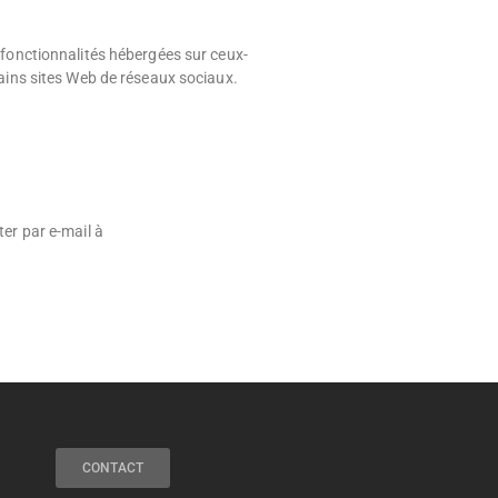
 fonctionnalités hébergées sur ceux-
tains sites Web de réseaux sociaux.
ter par e-mail à
CONTACT