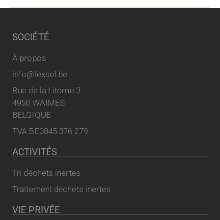
SOCIÉTÉ
À propos
info@lexsol.be
Rue de la Litorne 3
4950 WAIMES
BELGIQUE
TVA BE0845 376 279
ACTIVITÉS
Tri déchets inertes
Traitement déchets inertes
VIE PRIVÉE